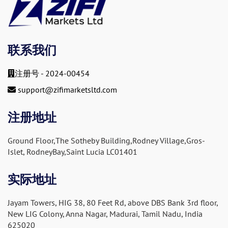
联系我们
注册号 - 2024-00454
support@zifimarketsltd.com
注册地址
Ground Floor,The Sotheby Building,Rodney Village,Gros-
Islet, RodneyBay,Saint Lucia LC01401
实际地址
Jayam Towers, HIG 38, 80 Feet Rd, above DBS Bank 3rd floor,
New LIG Colony, Anna Nagar, Madurai, Tamil Nadu, India
625020